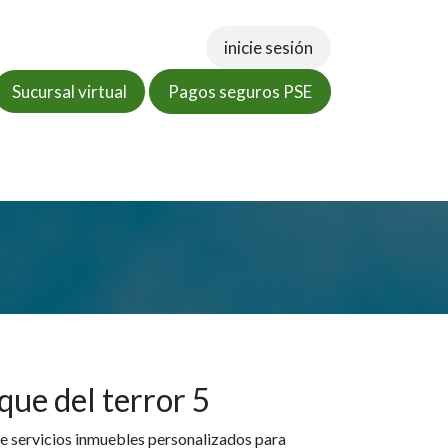
inicie sesión
Sucursal virtual
Pagos seguros PSE
tos
Documentos
Tienda virtual
PQRSF
que del terror 5
e servicios inmuebles personalizados para