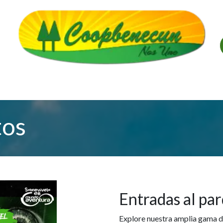
alería
Créditos
Convenios
Descarga de Forma
tos
Entradas al par
Explore nuestra amplia gama d